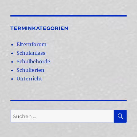
TERMINKATEGORIEN
Elternforum
Schulanlass
Schulbehörde
Schulferien
Unterricht
SU
Suchen
nach: