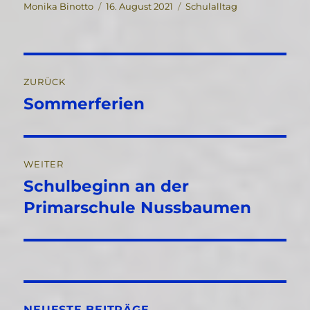
Autor
Veröffentlicht
Kategorien
Monika Binotto
16. August 2021
Schulalltag
am
Beitragsnavigation
ZURÜCK
Sommerferien
Vorheriger
Beitrag:
WEITER
Schulbeginn an der
Nächster
Beitrag:
Primarschule Nussbaumen
NEUESTE BEITRÄGE