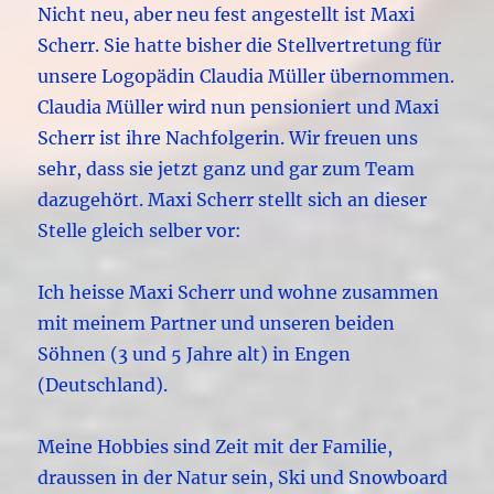
Nicht neu, aber neu fest angestellt ist Maxi
Scherr. Sie hatte bisher die Stellvertretung für
unsere Logopädin Claudia Müller übernommen.
Claudia Müller wird nun pensioniert und Maxi
Scherr ist ihre Nachfolgerin. Wir freuen uns
sehr, dass sie jetzt ganz und gar zum Team
dazugehört. Maxi Scherr stellt sich an dieser
Stelle gleich selber vor:
Ich heisse Maxi Scherr und wohne zusammen
mit meinem Partner und unseren beiden
Söhnen (3 und 5 Jahre alt) in Engen
(Deutschland).
Meine Hobbies sind Zeit mit der Familie,
draussen in der Natur sein, Ski und Snowboard