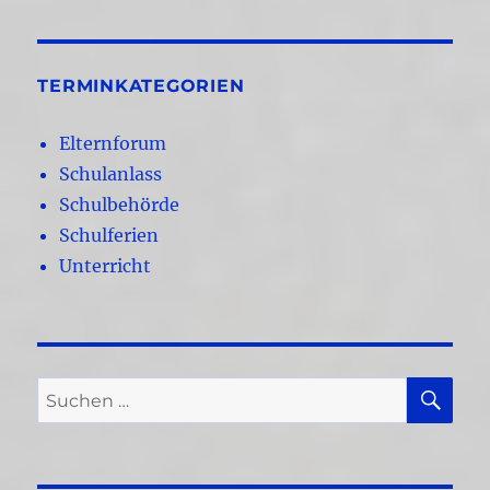
TERMINKATEGORIEN
Elternforum
Schulanlass
Schulbehörde
Schulferien
Unterricht
SU
Suchen
nach: