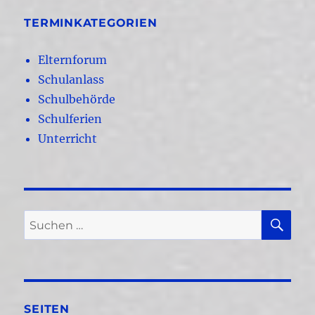
TERMINKATEGORIEN
Elternforum
Schulanlass
Schulbehörde
Schulferien
Unterricht
SU
Suchen
nach:
SEITEN