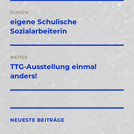
Beitragsnavigation
ZURÜCK
eigene Schulische
Vorheriger
Beitrag:
Sozialarbeiterin
WEITER
TTG-Ausstellung einmal
Nächster
Beitrag:
anders!
NEUESTE BEITRÄGE