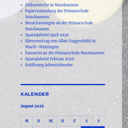
Zirkuswoche in Nussbaumen
Papiersammlung der Primarschule
Nussbaumen
Besuchsmorgen an der Primarschule
Nussbaumen
Quartalsbrief April 2026
Elternvortrag von Allan Guggenbühl in
Warth-Weiningen
Fasnacht an der Primarschule Nussbaumen
Quartalsbrief Februar 2026
Eröffnung Adventsfenster
KALENDER
August 2026
M
D
M
D
F
S
S