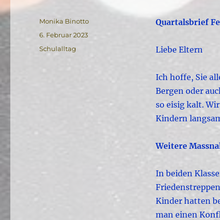
Autor
Monika Binotto
Quartalsbrief F
Veröffentlicht
6. Februar 2023
am
Kategorien
Schulalltag
Liebe Eltern
Ich hoffe, Sie al
Bergen oder auc
so eisig kalt. W
Kindern langsam
Weitere Massna
In beiden Klas
Friedenstreppen
Kinder hatten be
man einen Konfli