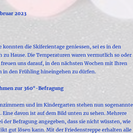
ebruar 2023
le konnten die Skiferientage geniessen, sei es in den
h zu Hause.
Die Temperaturen waren vermutlich so oder
ir freuen uns darauf, in den nächsten Wochen mit Ihren
 in den Frühling hineingehen zu dürfen.
hmen zur 360°-Befragung
senzimmern und im Kindergarten stehen nun sogenannte
. Eine davon ist auf dem Bild unten zu sehen. Mehrere
i der Befragung angegeben, dass sie nicht wüssten, wie
kt gut lösen kann. Mit der Friedenstreppe erhalten alle