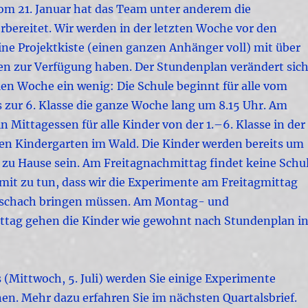
om 21. Januar hat das Team unter anderem die
rbereitet. Wir werden in der letzten Woche vor den
ne Projektkiste (einen ganzen Anhänger voll) mit über
n zur Verfügung haben. Der Stundenplan verändert sic
llen Woche ein wenig: Die Schule beginnt für alle vom
s zur 6. Klasse die ganze Woche lang um 8.15 Uhr. Am
in Mittagessen für alle Kinder von der 1.–6. Klasse in der
den Kindergarten im Wald. Die Kinder werden bereits um
r zu Hause sein. Am Freitagnachmittag findet keine Schu
amit zu tun, dass wir die Experimente am Freitagmittag
rschach bringen müssen. Am Montag- und
tag gehen die Kinder wie gewohnt nach Stundenplan i
(Mittwoch, 5. Juli) werden Sie einige Experimente
en. Mehr dazu erfahren Sie im nächsten Quartalsbrief.