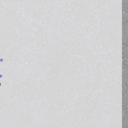
t
ie
le
n