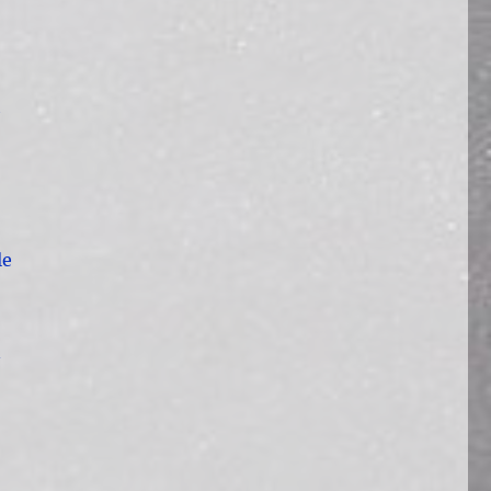
h
le
n