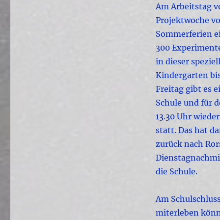
Am Arbeitstag v
Projektwoche vo
Sommerferien ei
300 Experimente
in dieser spezie
Kindergarten bi
Freitag gibt es e
Schule und für 
13.30 Uhr wiede
statt. Das hat d
zurück nach Ro
Dienstagnachmit
die Schule.
Am Schulschluss 
miterleben könn