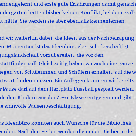
kennengelernt und erste gute Erfahrungen damit gemach
ndergarten hatten bisher keinen Konflikt, bei dem es di
 hätte. Sie werden sie aber ebenfalls kennenlernen.
d wir weiterhin dabei, die Ideen aus der Nachbefragung
en. Momentan ist das Ideenbüro aber sehr beschäftigt
gungslandschaft vorzubereiten, die vor den
stattfinden soll. Gleichzeitig haben wir auch eine ganze
egen von Schülerinnen und Schülern erhalten, auf die w
ntwort finden müssen. Ein Anliegen konnten wir bereits
 Pause darf auf dem Hartplatz Fussball gespielt werden.
e den Kindern aus der 4.–6. Klasse entgegen und gibt
ne sinnvolle Pausenbeschäftigung.
das Ideenbüro konnten auch Wünsche für die Bibliothek
den. Nach den Ferien werden die neuen Bücher in der