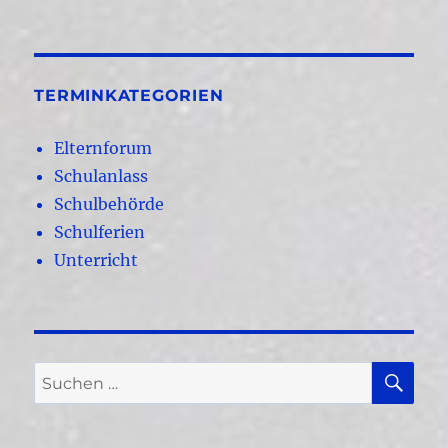
TERMINKATEGORIEN
Elternforum
Schulanlass
Schulbehörde
Schulferien
Unterricht
SU
Suchen
nach: