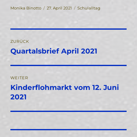
Autor
Veröffentlicht
Kategorien
Monika Binotto
27. April 2021
Schulalltag
am
Beitragsnavigation
ZURÜCK
Quartalsbrief April 2021
Vorheriger
Beitrag:
WEITER
Kinderflohmarkt vom 12. Juni
Nächster
Beitrag:
2021