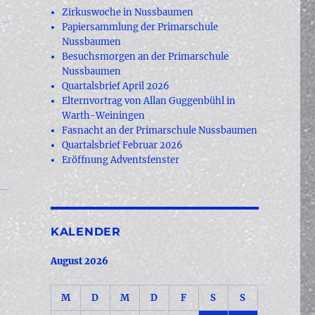
Zirkuswoche in Nussbaumen
Papiersammlung der Primarschule
Nussbaumen
Besuchsmorgen an der Primarschule
Nussbaumen
Quartalsbrief April 2026
Elternvortrag von Allan Guggenbühl in
Warth-Weiningen
Fasnacht an der Primarschule Nussbaumen
Quartalsbrief Februar 2026
Eröffnung Adventsfenster
KALENDER
August 2026
M
D
M
D
F
S
S