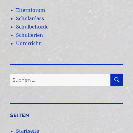
Elternforum
Schulanlass
Schulbehörde
Schulferien
Unterricht
SU
Suchen
nach:
SEITEN
Startseite