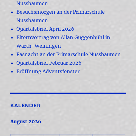
Nussbaumen
Besuchsmorgen an der Primarschule
Nussbaumen
Quartalsbrief April 2026
Elternvortrag von Allan Guggenbühl in
Warth-Weiningen
Fasnacht an der Primarschule Nussbaumen
Quartalsbrief Februar 2026
Eröffnung Adventsfenster
KALENDER
August 2026