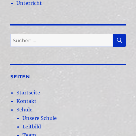
Unterricht
SU
Suchen
nach:
SEITEN
Startseite
Kontakt
Schule
Unsere Schule
Leitbild
Team