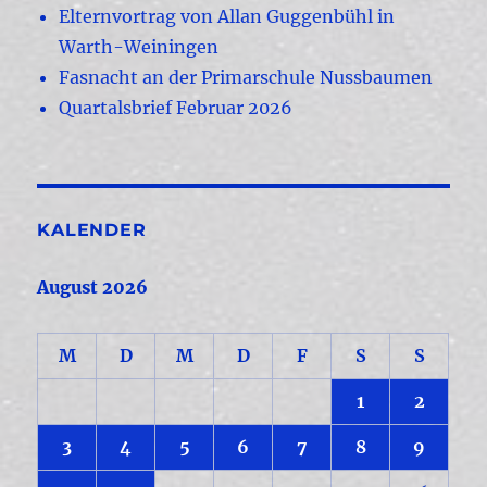
Elternvortrag von Allan Guggenbühl in
Warth-Weiningen
Fasnacht an der Primarschule Nussbaumen
Quartalsbrief Februar 2026
KALENDER
August 2026
M
D
M
D
F
S
S
1
2
3
4
5
6
7
8
9