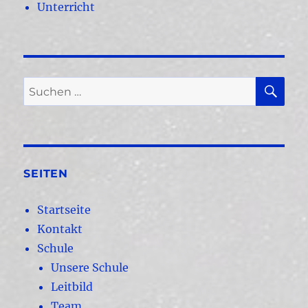
Unterricht
SU
Suchen
nach:
SEITEN
Startseite
Kontakt
Schule
Unsere Schule
Leitbild
Team