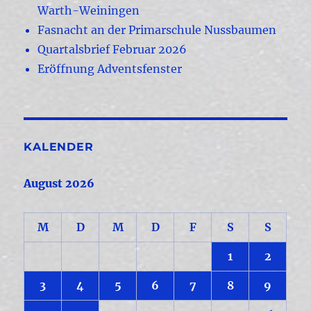
Warth-Weiningen
Fasnacht an der Primarschule Nussbaumen
Quartalsbrief Februar 2026
Eröffnung Adventsfenster
KALENDER
August 2026
M
D
M
D
F
S
S
1
2
3
4
5
6
7
8
9