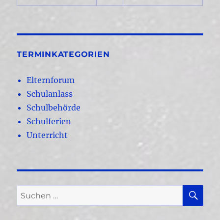
TERMINKATEGORIEN
Elternforum
Schulanlass
Schulbehörde
Schulferien
Unterricht
SU
Suchen
nach: