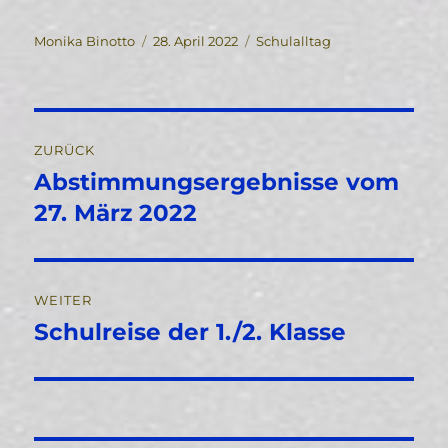
Autor
Veröffentlicht
Kategorien
Monika Binotto
28. April 2022
Schulalltag
am
Beitragsnavigation
ZURÜCK
Abstimmungsergebnisse vom
Vorheriger
Beitrag:
27. März 2022
WEITER
Schulreise der 1./2. Klasse
Nächster
Beitrag: