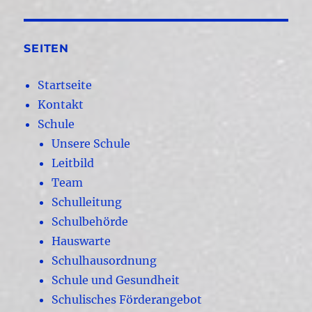
SEITEN
Startseite
Kontakt
Schule
Unsere Schule
Leitbild
Team
Schulleitung
Schulbehörde
Hauswarte
Schulhausordnung
Schule und Gesundheit
Schulisches Förderangebot