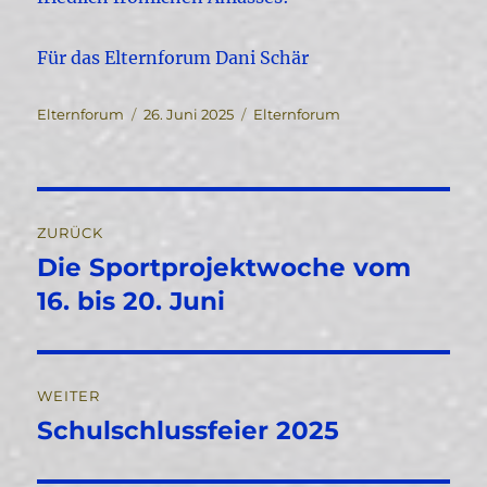
Für das Elternforum Dani Schär
Autor
Veröffentlicht
Kategorien
Elternforum
26. Juni 2025
Elternforum
am
Beitragsnavigation
ZURÜCK
Die Sportprojektwoche vom
Vorheriger
Beitrag:
16. bis 20. Juni
WEITER
Schulschlussfeier 2025
Nächster
Beitrag: