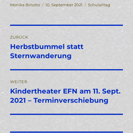
Autor
Veröffentlicht
Kategorien
Monika Binotto
10. September 2021
Schulalltag
am
Beitragsnavigation
ZURÜCK
Herbstbummel statt
Vorheriger
Beitrag:
Sternwanderung
WEITER
Kindertheater EFN am 11. Sept.
Nächster
Beitrag:
2021 – Terminverschiebung