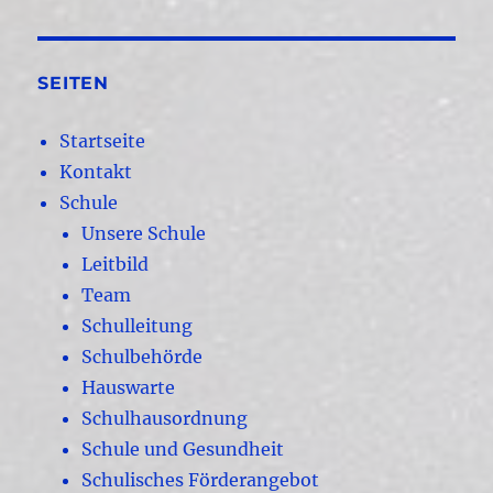
SEITEN
Startseite
Kontakt
Schule
Unsere Schule
Leitbild
Team
Schulleitung
Schulbehörde
Hauswarte
Schulhausordnung
Schule und Gesundheit
Schulisches Förderangebot