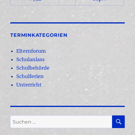
TERMINKATEGORIEN
Elternforum
Schulanlass
Schulbehörde
Schulferien
Unterricht
SU
Suchen
nach: