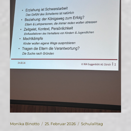
Autor
Veröffentlicht
Kategorien
Monika Binotto
25. Februar 2026
Schulalltag
am