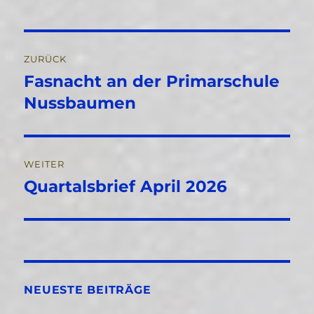
Beitragsnavigation
ZURÜCK
Fasnacht an der Primarschule
Vorheriger
Beitrag:
Nussbaumen
WEITER
Quartalsbrief April 2026
Nächster
Beitrag:
NEUESTE BEITRÄGE