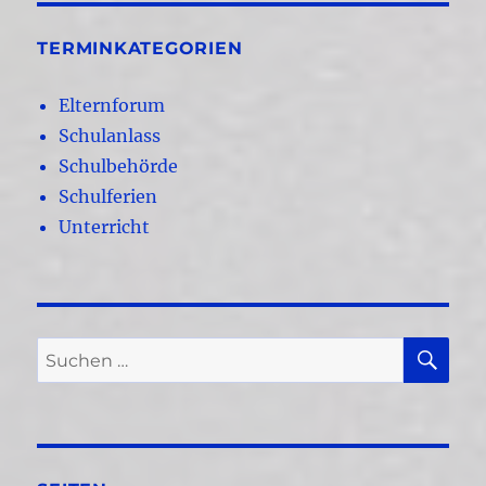
TERMINKATEGORIEN
Elternforum
Schulanlass
Schulbehörde
Schulferien
Unterricht
SU
Suchen
nach: