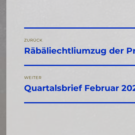
Beitragsnavigation
ZURÜCK
Räbäliechtliumzug der 
Vorheriger
Beitrag:
WEITER
Quartalsbrief Februar 20
Nächster
Beitrag: