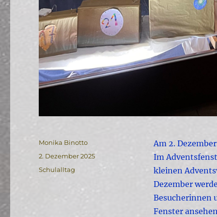
Autor
Monika Binotto
Am 2. Dezember 
Veröffentlicht
2. Dezember 2025
Im Adventsfenste
am
Kategorien
Schulalltag
kleinen Advents
Dezember werden
Besucherinnen u
Fenster ansehen