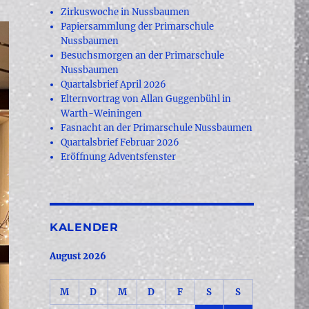
Zirkuswoche in Nussbaumen
Papiersammlung der Primarschule
Nussbaumen
Besuchsmorgen an der Primarschule
Nussbaumen
Quartalsbrief April 2026
Elternvortrag von Allan Guggenbühl in
Warth-Weiningen
Fasnacht an der Primarschule Nussbaumen
Quartalsbrief Februar 2026
Eröffnung Adventsfenster
KALENDER
August 2026
M
D
M
D
F
S
S