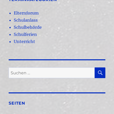
Elternforum
Schulanlass
Schulbehörde
Schulferien
Unterricht
SU
Suchen
nach:
SEITEN