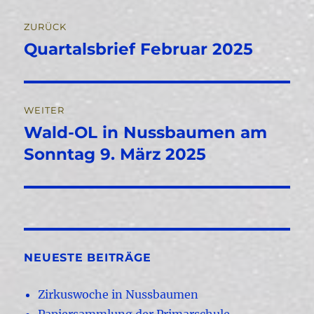
Beitragsnavigation
ZURÜCK
Quartalsbrief Februar 2025
Vorheriger
Beitrag:
WEITER
Wald-OL in Nussbaumen am
Nächster
Beitrag:
Sonntag 9. März 2025
NEUESTE BEITRÄGE
Zirkuswoche in Nussbaumen