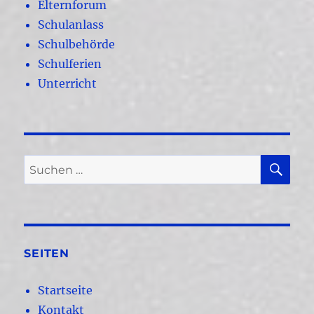
Elternforum
Schulanlass
Schulbehörde
Schulferien
Unterricht
SU
Suchen
nach:
SEITEN
Startseite
Kontakt