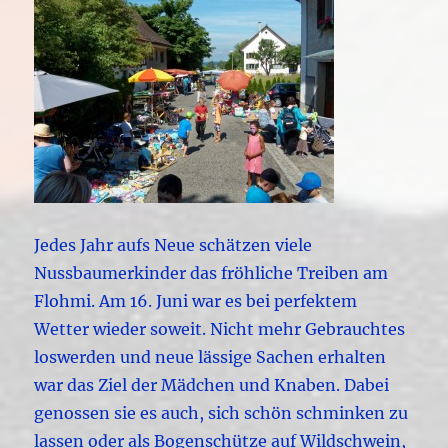
Jedes Jahr aufs Neue schätzen viele
Nussbaumerkinder das fröhliche Treiben am
Flohmi. Am 16. Juni war es bei perfektem
Wetter wieder soweit.
Nicht mehr Gebrauchtes
loswerden und neue lässige Sachen erhalten
war das Ziel der Mädchen und Knaben. Dabei
genossen sie es auch, sich schön schminken zu
lassen oder als Bogenschütze auf Wildschwein,