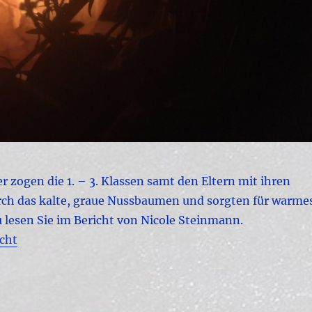
zogen die 1. – 3. Klassen samt den Eltern mit ihren
rch das kalte, graue Nussbaumen und sorgten für warme
 lesen Sie im Bericht von Nicole Steinmann.
icht