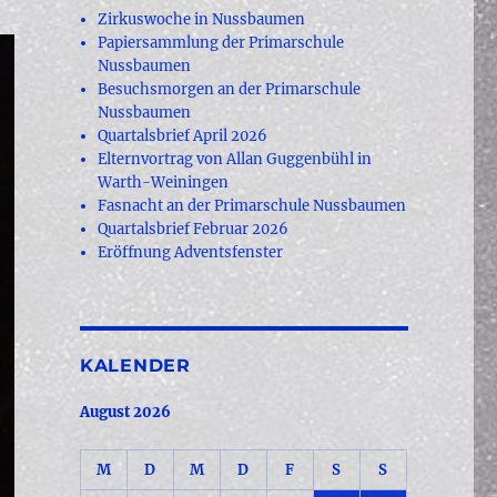
Zirkuswoche in Nussbaumen
Papiersammlung der Primarschule
Nussbaumen
Besuchsmorgen an der Primarschule
Nussbaumen
Quartalsbrief April 2026
Elternvortrag von Allan Guggenbühl in
Warth-Weiningen
Fasnacht an der Primarschule Nussbaumen
Quartalsbrief Februar 2026
Eröffnung Adventsfenster
KALENDER
August 2026
M
D
M
D
F
S
S