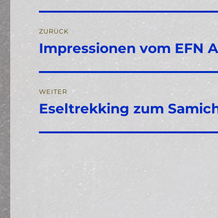
Beitragsnavigation
ZURÜCK
Impressionen vom EFN A
Vorheriger
Beitrag:
WEITER
Eseltrekking zum Samic
Nächster
Beitrag: