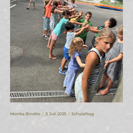
Autor
Veröffentlicht
Kategorien
Monika Binotto
3. Juli 2025
Schulalltag
am