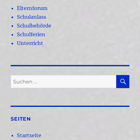
Elternforum
Schulanlass
Schulbehörde
Schulferien
Unterricht
SU
Suchen
nach:
SEITEN
Startseite