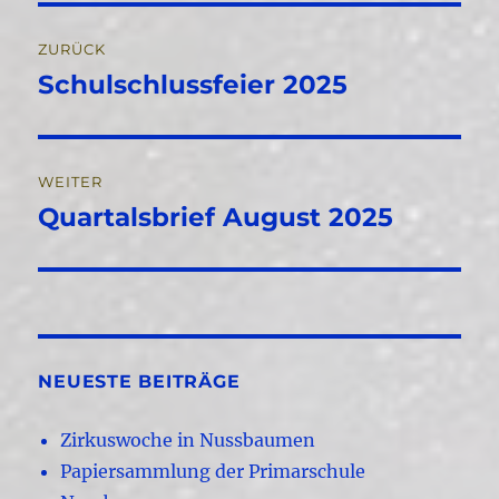
Beitragsnavigation
ZURÜCK
Schulschlussfeier 2025
Vorheriger
Beitrag:
WEITER
Quartalsbrief August 2025
Nächster
Beitrag:
NEUESTE BEITRÄGE
Zirkuswoche in Nussbaumen
Papiersammlung der Primarschule