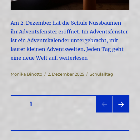
Am 2. Dezember hat die Schule Nussbaumen
ihr Adventsfenster eröffnet. Im Adventsfenster
ist ein Adventskalender untergebracht, mit
lauter kleinen Adventswelten. Jeden Tag geht
„Eröffnung Adventsfenster“
eine neue Welt auf.
weiterlesen
Autor
Veröffentlicht
Kategorien
Monika Binotto
2. Dezember 2025
Schulalltag
am
Seitennummerierung
SEITE
1
NÄC
der
HSTE
SEIT
Beiträge
E