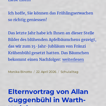
Ich hoffe, Sie können das Frühlingserwachen
so richtig geniessen!
Das letzte Jahr habe ich Ihnen an dieser Stelle
Bilder des blühenden Apfelbäumchens gezeigt,
das wir zum 15-Jahr-Jubliäum von Fränzi
Krähenbühl gesetzt hatten. Das Bäumchen
„Quartalsbrief April 2
bekommt einen Nachfolger:
weiterlesen
Autor
Veröffentlicht
Kategorien
Monika Binotto
22. April 2026
Schulalltag
am
Elternvortrag von Allan
Guggenbühl in Warth-