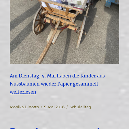
Am Dienstag, 5. Mai haben die Kinder aus
Nussbaumen wieder Papier gesammelt.
„Papiersammlung der Primarschule Nussbaumen“
weiterlesen
Autor
Veröffentlicht
Kategorien
Monika Binotto
5. Mai 2026
Schulalltag
am