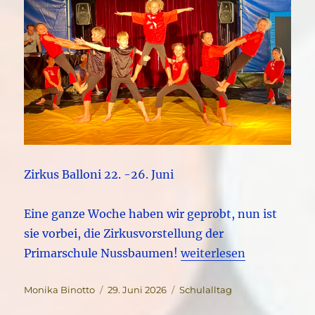
Zirkus Balloni 22. -26. Juni
Eine ganze Woche haben wir geprobt, nun ist
sie vorbei, die Zirkusvorstellung der
„Zirkuswoche in Nuss
Primarschule Nussbaumen!
weiterlesen
Autor
Veröffentlicht
Kategorien
Monika Binotto
29. Juni 2026
Schulalltag
am