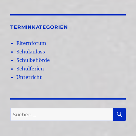
TERMINKATEGORIEN
Elternforum
Schulanlass
Schulbehörde
Schulferien
Unterricht
SU
Suchen
nach: