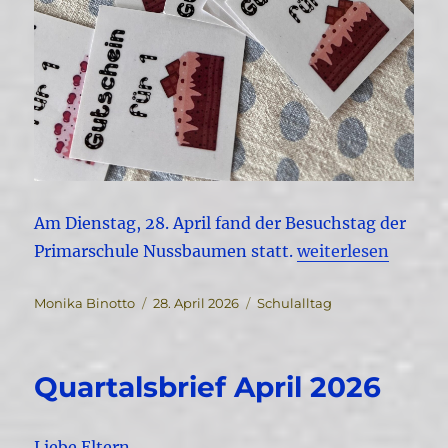
Am Dienstag, 28. April fand der Besuchstag der
„Besuchsmorgen a
Primarschule Nussbaumen statt.
weiterlesen
Autor
Veröffentlicht
Kategorien
Monika Binotto
28. April 2026
Schulalltag
am
Quartalsbrief April 2026
Liebe Eltern