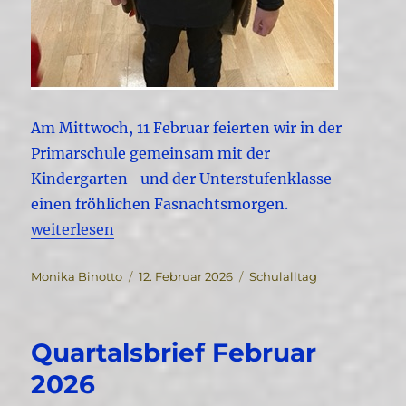
Am Mittwoch, 11 Februar feierten wir in der
Primarschule gemeinsam mit der
Kindergarten- und der Unterstufenklasse
einen fröhlichen Fasnachtsmorgen.
„Fasnacht an der Primarschule Nussbaumen“
weiterlesen
Autor
Veröffentlicht
Kategorien
Monika Binotto
12. Februar 2026
Schulalltag
am
Quartalsbrief Februar
2026