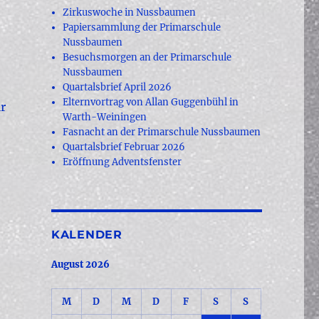
Zirkuswoche in Nussbaumen
Papiersammlung der Primarschule
Nussbaumen
Besuchsmorgen an der Primarschule
Nussbaumen
Quartalsbrief April 2026
Elternvortrag von Allan Guggenbühl in
r
Warth-Weiningen
Fasnacht an der Primarschule Nussbaumen
Quartalsbrief Februar 2026
Eröffnung Adventsfenster
KALENDER
August 2026
M
D
M
D
F
S
S