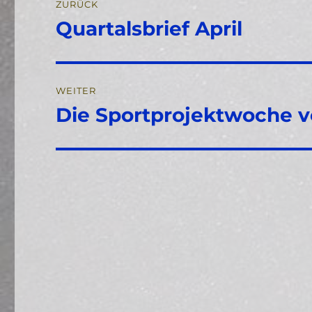
ZURÜCK
Quartalsbrief April
Vorheriger
Beitrag:
WEITER
Die Sportprojektwoche vo
Nächster
Beitrag: