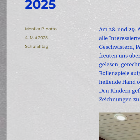
2025
Autor
Monika Binotto
Am 28. und 29. A
Veröffentlicht
4. Mai 2025
alle Interessier
am
Kategorien
Schulalltag
Geschwistern, P
freuten uns über
gelesen, gerechn
Rollenspiele au
helfende Hand o
Den Kindern gefi
Zeichnungen zu 