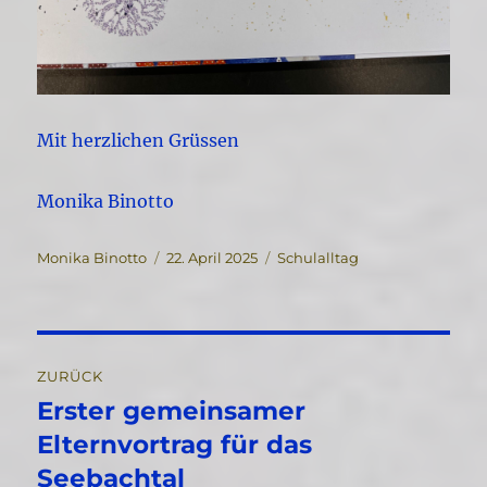
Mit herzlichen Grüssen
Monika Binotto
Autor
Veröffentlicht
Kategorien
Monika Binotto
22. April 2025
Schulalltag
am
Beitragsnavigation
ZURÜCK
Erster gemeinsamer
Vorheriger
Beitrag:
Elternvortrag für das
Seebachtal