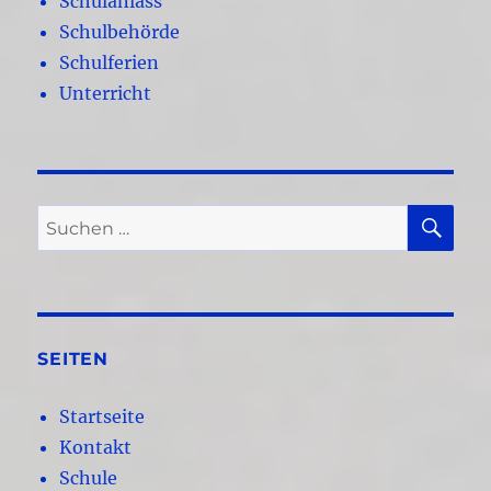
Schulanlass
Schulbehörde
Schulferien
Unterricht
SU
Suchen
nach:
SEITEN
Startseite
Kontakt
Schule