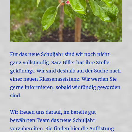
Für das neue Schuljahr sind wir noch nicht
ganz vollständig. Sara Biller hat ihre Stelle
gekündigt. Wir sind deshalb auf der Suche nach
einer neuen Klassenassistenz. Wir werden Sie
gerne informieren, sobald wir fündig geworden
sind.
Wir freuen uns darauf, im bereits gut
bewährten Team das neue Schuljahr
vorzubereiten. Sie finden hier die Auflistung