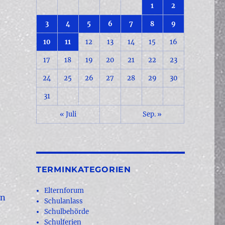
1
2
3
4
5
6
7
8
9
10
11
12
13
14
15
16
17
18
19
20
21
22
23
24
25
26
27
28
29
30
31
« Juli
Sep. »
TERMINKATEGORIEN
Elternforum
en
Schulanlass
Schulbehörde
Schulferien