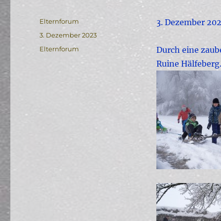
Autor
Elternforum
3. Dezember 20
Veröffentlicht
3. Dezember 2023
am
Kategorien
Elternforum
Durch eine zaube
Ruine Hälfeberg