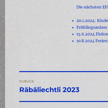
Die nächsten EF
20.1.2024: Kind
Frühlingsanlass
15.6.2024 Flohm
10.8.2024 Ferie
Beitragsnavigation
ZURÜCK
Räbäliechtli 2023
Vorheriger
Beitrag: