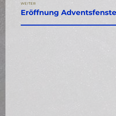
WEITER
Eröffnung Adventsfenste
Nächster
Beitrag: