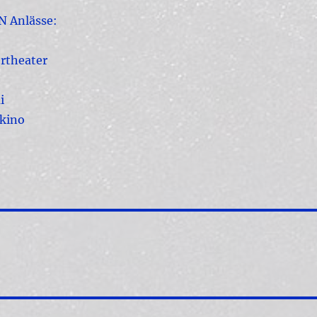
N Anlässe:
ertheater
i
nkino