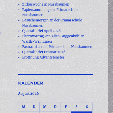
Zirkuswoche in Nussbaumen
Papiersammlung der Primarschule
Nussbaumen
Besuchsmorgen an der Primarschule
Nussbaumen
Quartalsbrief April 2026
m.
Elternvortrag von Allan Guggenbühl in
Warth-Weiningen
Fasnacht an der Primarschule Nussbaumen
Quartalsbrief Februar 2026
Eröffnung Adventsfenster
KALENDER
August 2026
M
D
M
D
F
S
S