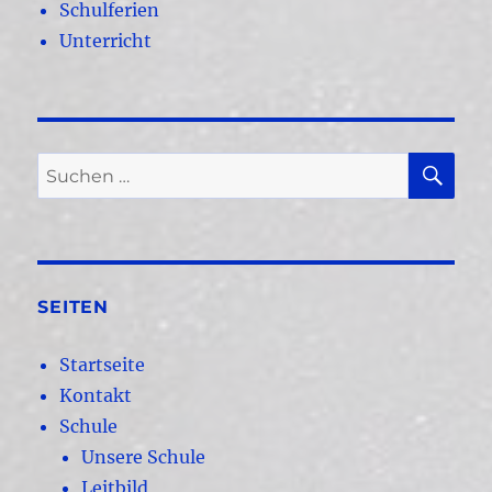
Schulferien
Unterricht
SU
Suchen
nach:
SEITEN
Startseite
Kontakt
Schule
Unsere Schule
Leitbild