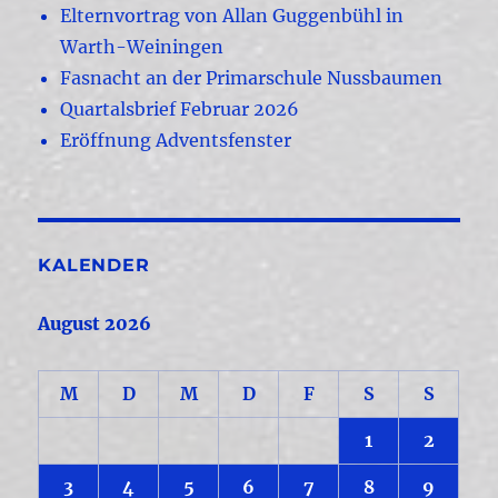
Elternvortrag von Allan Guggenbühl in
Warth-Weiningen
Fasnacht an der Primarschule Nussbaumen
Quartalsbrief Februar 2026
Eröffnung Adventsfenster
KALENDER
August 2026
M
D
M
D
F
S
S
1
2
3
4
5
6
7
8
9