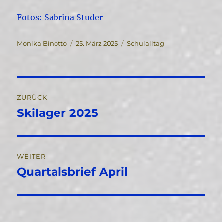
Fotos: Sabrina Studer
Autor
Veröffentlicht
Kategorien
Monika Binotto
25. März 2025
Schulalltag
am
Beitragsnavigation
ZURÜCK
Skilager 2025
Vorheriger
Beitrag:
WEITER
Quartalsbrief April
Nächster
Beitrag: