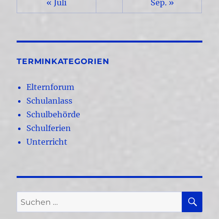
« Juli
Sep. »
TERMINKATEGORIEN
Elternforum
Schulanlass
Schulbehörde
Schulferien
Unterricht
SU
Suchen
nach: