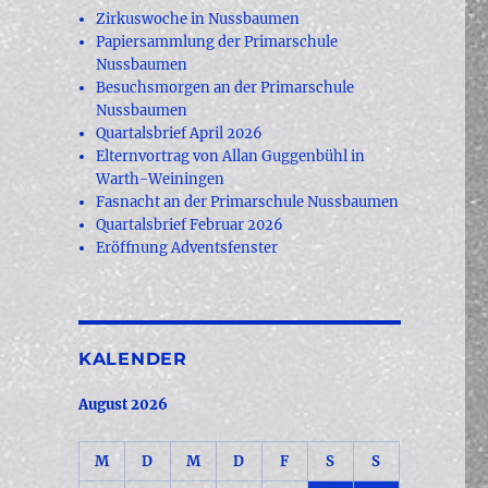
Zirkuswoche in Nussbaumen
Papiersammlung der Primarschule
Nussbaumen
Besuchsmorgen an der Primarschule
Nussbaumen
Quartalsbrief April 2026
Elternvortrag von Allan Guggenbühl in
Warth-Weiningen
Fasnacht an der Primarschule Nussbaumen
Quartalsbrief Februar 2026
Eröffnung Adventsfenster
KALENDER
August 2026
M
D
M
D
F
S
S