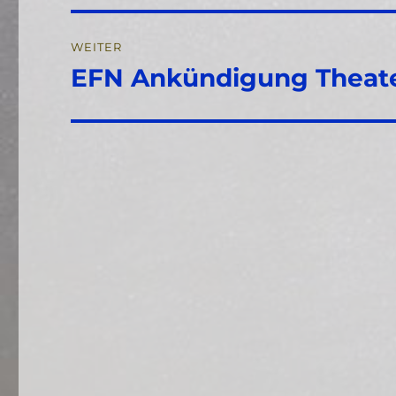
WEITER
EFN Ankündigung Theater
Nächster
Beitrag: