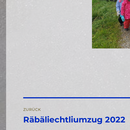
Beitragsnavigation
ZURÜCK
Räbäliechtliumzug 2022
Vorheriger
Beitrag: