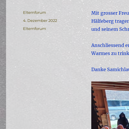
Autor
Elternforum
Mit grosser Freu
Veröffentlicht
4. Dezember 2022
Hälfeberg trage
am
Kategorien
Elternforum
und seinem Schm
Anschliessend er
Warmes zu trink
Danke Samichla