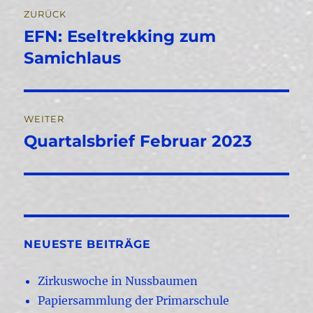
Beitragsnavigation
ZURÜCK
EFN: Eseltrekking zum
Vorheriger
Beitrag:
Samichlaus
WEITER
Quartalsbrief Februar 2023
Nächster
Beitrag:
NEUESTE BEITRÄGE
Zirkuswoche in Nussbaumen
Papiersammlung der Primarschule