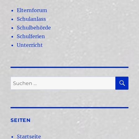
Elternforum
Schulanlass
Schulbehörde
Schulferien
Unterricht
SU
Suchen
nach:
SEITEN
Startseite