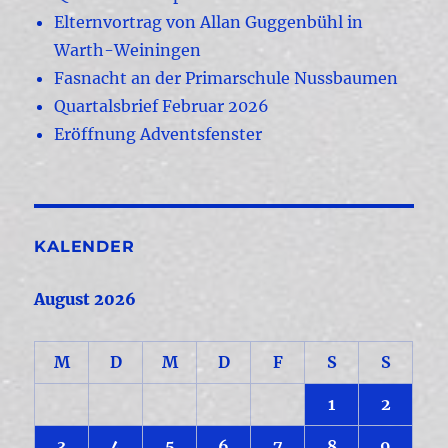
Elternvortrag von Allan Guggenbühl in
Warth-Weiningen
Fasnacht an der Primarschule Nussbaumen
Quartalsbrief Februar 2026
Eröffnung Adventsfenster
KALENDER
August 2026
M
D
M
D
F
S
S
1
2
3
4
5
6
7
8
9