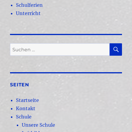
Schulferien
Unterricht
SU
Suchen
nach:
SEITEN
Startseite
Kontakt
Schule
Unsere Schule