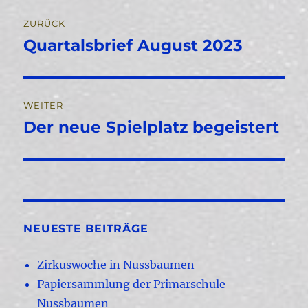
Beitragsnavigation
ZURÜCK
Quartalsbrief August 2023
Vorheriger
Beitrag:
WEITER
Der neue Spielplatz begeistert
Nächster
Beitrag:
NEUESTE BEITRÄGE
Zirkuswoche in Nussbaumen
Papiersammlung der Primarschule
Nussbaumen