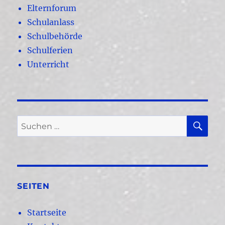
Elternforum
Schulanlass
Schulbehörde
Schulferien
Unterricht
SU
Suchen
nach:
SEITEN
Startseite