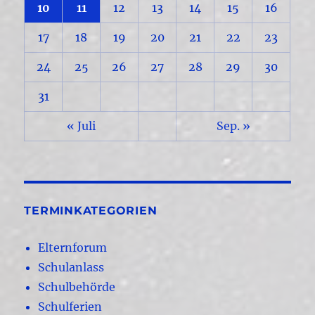
10
11
12
13
14
15
16
17
18
19
20
21
22
23
24
25
26
27
28
29
30
31
« Juli
Sep. »
TERMINKATEGORIEN
Elternforum
Schulanlass
Schulbehörde
Schulferien