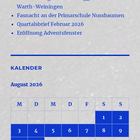
Warth-Weiningen
Fasnacht an der Primarschule Nussbaumen
Quartalsbrief Februar 2026
Eröffnung Adventsfenster
KALENDER
August 2026
M
D
M
D
F
S
S
1
2
3
4
5
6
7
8
9