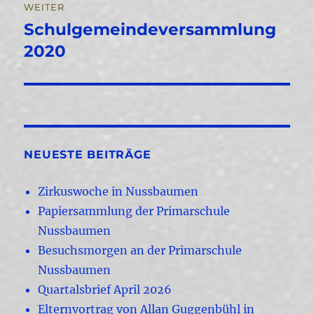
WEITER
Schulgemeindeversammlung
Nächster
Beitrag:
2020
NEUESTE BEITRÄGE
Zirkuswoche in Nussbaumen
Papiersammlung der Primarschule
Nussbaumen
Besuchsmorgen an der Primarschule
Nussbaumen
Quartalsbrief April 2026
Elternvortrag von Allan Guggenbühl in