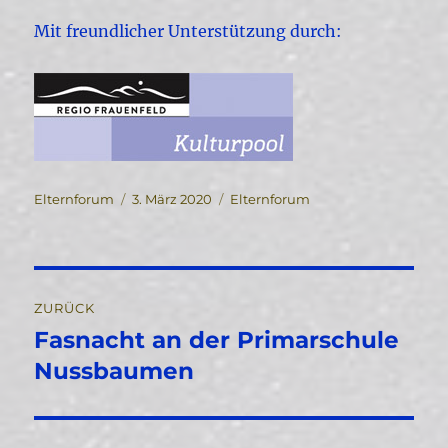
Mit freundlicher Unterstützung durch:
Autor
Veröffentlicht
Kategorien
Elternforum
3. März 2020
Elternforum
am
Beitragsnavigation
ZURÜCK
Fasnacht an der Primarschule
Vorheriger
Beitrag:
Nussbaumen