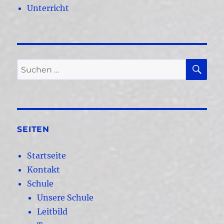
Unterricht
SU
Suchen
nach:
SEITEN
Startseite
Kontakt
Schule
Unsere Schule
Leitbild