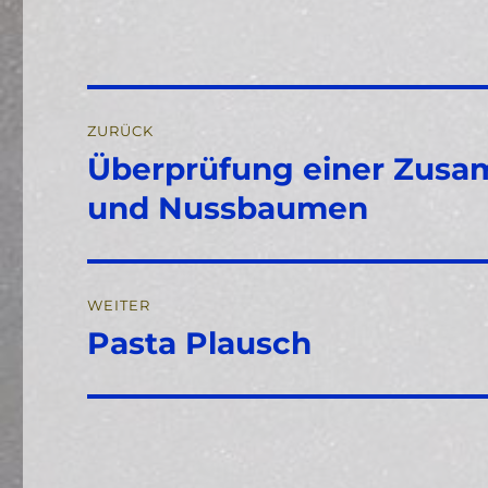
Beitragsnavigation
ZURÜCK
Überprüfung einer Zusa
Vorheriger
Beitrag:
und Nussbaumen
WEITER
Pasta Plausch
Nächster
Beitrag: