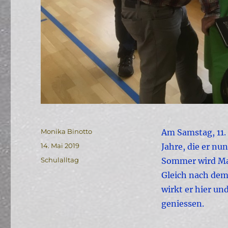
Autor
Monika Binotto
Am Samstag, 11.
Veröffentlicht
14. Mai 2019
Jahre, die er n
am
Kategorien
Schulalltag
Sommer wird Mar
Gleich nach dem 
wirkt er hier u
geniessen.