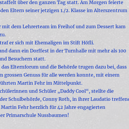
staffelt über den ganzen Tag statt. Am Morgen feierte
den Eltern seiner jetzigen 1./2. Klasse im Alterszentrum
r mit dem Lehrerteam im Freihof und zum Dessert kam
zu.
af er sich mit Ehemaligen im Stift Höfli.
nd dann ein Dorffest in der Turnhalle mit mehr als 100
nd Besuchern statt.
 das Elternforum und die Behörde trugen dazu bei, dass
em grossen Genuss für alle werden konnte, mit einem
rührten Martin Fehr im Mittelpunkt.
 Schülerinnen und Schüler „Daddy Cool“, stellte die
der Schulbehörde, Conny Roth, in ihrer Laudatio treffen
 Martin Fehr herzlich für 42 Jahre engagierten
der Primarschule Nussbaumen!