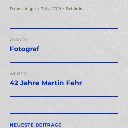
Autor
Veröffentlicht
Kategorien
Esther Liniger
7. Mai 2019
Behörde
am
Beitragsnavigation
ZURÜCK
Fotograf
Vorheriger
Beitrag:
WEITER
42 Jahre Martin Fehr
Nächster
Beitrag:
NEUESTE BEITRÄGE