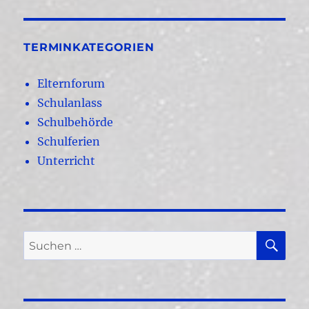
TERMINKATEGORIEN
Elternforum
Schulanlass
Schulbehörde
Schulferien
Unterricht
SU
Suchen
nach: