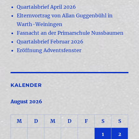
Quartalsbrief April 2026
Elternvortrag von Allan Guggenbühl in
Warth-Weiningen
Fasnacht an der Primarschule Nussbaumen
Quartalsbrief Februar 2026
Eröffnung Adventsfenster
KALENDER
August 2026
M
D
M
D
F
S
S
1
2