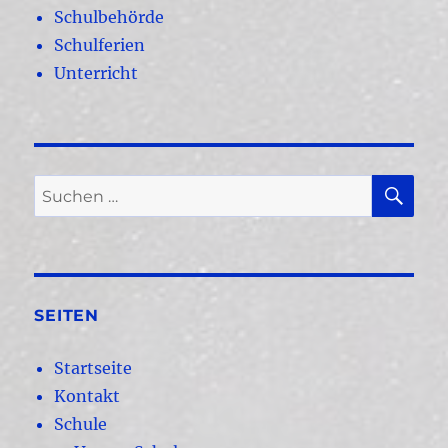
Schulbehörde
Schulferien
Unterricht
SU
Suchen
nach:
SEITEN
Startseite
Kontakt
Schule