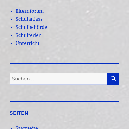
Elternforum
Schulanlass
Schulbehörde
Schulferien
Unterricht
SU
Suchen
nach:
SEITEN
Startseite