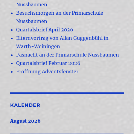
Nussbaumen
Besuchsmorgen an der Primarschule
Nussbaumen
Quartalsbrief April 2026
Elternvortrag von Allan Guggenbühl in
Warth-Weiningen
Fasnacht an der Primarschule Nussbaumen
Quartalsbrief Februar 2026
Eröffnung Adventsfenster
KALENDER
August 2026