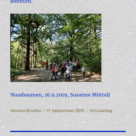
konnten.
Nussbaumen, 16.9.2019, Susanne Mötteli
Autor
Veröffentlicht
Kategorien
Monika Binotto
17. September 2019
Schulalltag
am