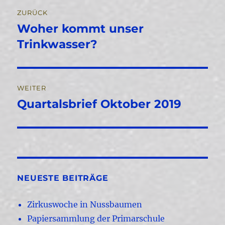
Beitragsnavigation
ZURÜCK
Woher kommt unser
Vorheriger
Beitrag:
Trinkwasser?
WEITER
Quartalsbrief Oktober 2019
Nächster
Beitrag:
NEUESTE BEITRÄGE
Zirkuswoche in Nussbaumen
Papiersammlung der Primarschule