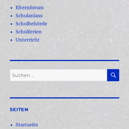
Elternforum
Schulanlass
Schulbehörde
Schulferien
Unterricht
SU
Suchen
nach:
SEITEN
Startseite