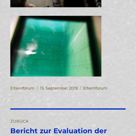
Autor
Veröffentlicht
Kategorien
Elternforum
15. September 2019
Elternforum
am
Beitragsnavigation
ZURÜCK
Bericht zur Evaluation der
Vorheriger